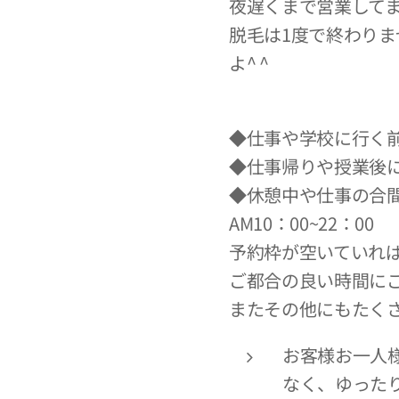
夜遅くまで営業して
脱毛は1度で終わり
よ^ ^
◆仕事や学校に行く
◆仕事帰りや授業後
◆休憩中や仕事の合
AM10：00~22：00
予約枠が空いていれ
ご都合の良い時間に
またその他にもたく
お客様お一人
なく、ゆった