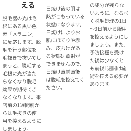
える
の成分が残らな
日焼け後の肌は
いように、なるべ
熱がこもっている
脱毛器の光は毛
く脱毛処理の1日
状態になります。
根にある黒い色
～3日前から服用
日焼けによりお
素「メラニン」
を控えるようにし
肌にほてりや赤
に反応します。脱
ましょう。また、
み、皮むけがあ
毛を行う部位を
予防接種を受け
る状態は照射が
毛抜きで抜いてし
た後は少なくと
できませんので、
まうと、脱毛する
も前後1週間は施
日焼け直前直後
毛根に光が当た
術を控える必要が
は脱毛を控えてく
らなくなり脱毛
あります。
ださい。
効果が期待でき
なくなります。来
店前の1週間前か
らは毛抜きの使
用を控えるように
しましょう。