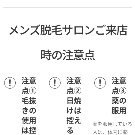
メンズ脱毛サロンご来店
時の注意点
注意
注意
注意
点①
点②
点③
毛抜
日焼
薬の
きの
けは
服用
使用
控え
薬を服用している
は控
る
人は、体内に薬