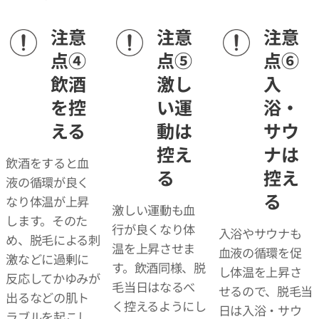
注意
注意
注意
点④
点⑤
点⑥
飲酒
激し
入
を控
い運
浴・
える
動は
サウ
控え
ナは
飲酒をすると血
る
控え
液の循環が良く
る
なり体温が上昇
激しい運動も血
します。そのた
行が良くなり体
入浴やサウナも
め、脱毛による刺
温を上昇させま
血液の循環を促
激などに過剰に
す。飲酒同様、脱
し体温を上昇さ
反応してかゆみが
毛当日はなるべ
せるので、脱毛当
出るなどの肌ト
く控えるようにし
日は入浴・サウ
ラブルを起こし